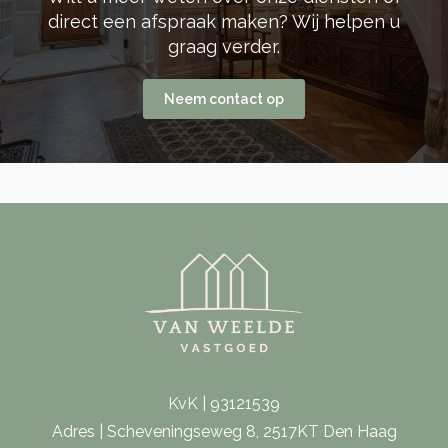
direct een afspraak maken? Wij helpen u
graag verder.
Neem contact op
KvK | 93121539
Adres | Scheveningseweg 8, 2517KT Den Haag