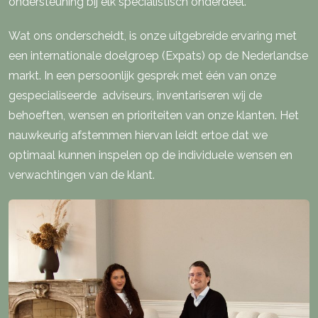
ondersteuning bij elk specialistisch onderdeel.
Wat ons onderscheidt, is onze uitgebreide ervaring met
een internationale doelgroep (Expats) op de Nederlandse
markt. In een persoonlijk gesprek met één van onze
gespecialiseerde adviseurs, inventariseren wij de
behoeften, wensen en prioriteiten van onze klanten. Het
nauwkeurig afstemmen hiervan leidt ertoe dat we
optimaal kunnen inspelen op de individuele wensen en
verwachtingen van de klant.