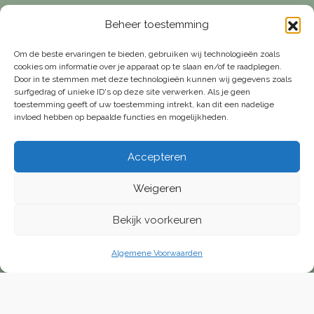
Beheer toestemming
Om de beste ervaringen te bieden, gebruiken wij technologieën zoals
cookies om informatie over je apparaat op te slaan en/of te raadplegen.
Door in te stemmen met deze technologieën kunnen wij gegevens zoals
surfgedrag of unieke ID's op deze site verwerken. Als je geen
toestemming geeft of uw toestemming intrekt, kan dit een nadelige
invloed hebben op bepaalde functies en mogelijkheden.
KvK | 93121539
Adres | Scheveningseweg 8, 2517KT Den Haag
Accepteren
Weigeren
E-mail |
[email protected]
Telefoon | 070 – 415 0150
Bekijk voorkeuren
Algemene Voorwaarden