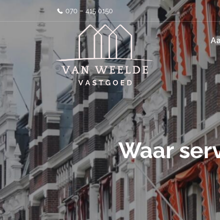
070 – 415 0150
A
Waar ser