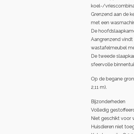
koel-/vriescombinat
Grenzend aan de ke
met een wasmachin
De hoofdslaapkamer
Aangrenzend vindt 
wastafelmeubel met 
De tweede slaapkame
sfeervolle binnentui
Op de begane grond 
2,11 m).
Bijzonderheden
Volledig gestoffeer
Niet geschikt voor
Huisdieren niet toe