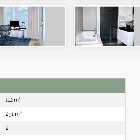
112 m²
291 m³
2