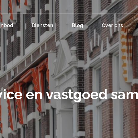
anbod
Diensten
Blog
Over ons
vice en vastgoed s