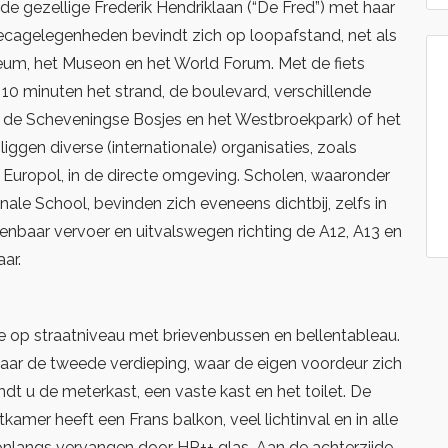
: de gezellige Frederik Hendriklaan (“De Fred”) met haar
recagelegenheden bevindt zich op loopafstand, net als
m, het Museon en het World Forum. Met de fiets
à 10 minuten het strand, de boulevard, verschillende
s de Scheveningse Bosjes en het Westbroekpark) of het
iggen diverse (internationale) organisaties, zoals
Europol, in de directe omgeving. Scholen, waaronder
nale School, bevinden zich eveneens dichtbij, zelfs in
enbaar vervoer en uitvalswegen richting de A12, A13 en
aar.
e op straatniveau met brievenbussen en bellentableau.
naar de tweede verdieping, waar de eigen voordeur zich
indt u de meterkast, een vaste kast en het toilet. De
kamer heeft een Frans balkon, veel lichtinval en in alle
 onlangs vervangen door HR++ glas. Aan de achterzijde