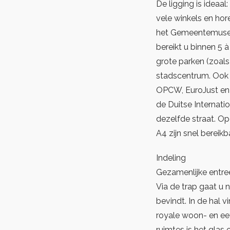
De ligging is ideaal
vele winkels en ho
het Gemeentemuseu
bereikt u binnen 5 
grote parken (zoal
stadscentrum. Ook l
OPCW, EuroJust en 
de Duitse Internatio
dezelfde straat. Op
A4 zijn snel bereikb
Indeling
Gezamenlijke entre
Via de trap gaat u 
bevindt. In de hal v
royale woon- en eet
ruimtes is het glas