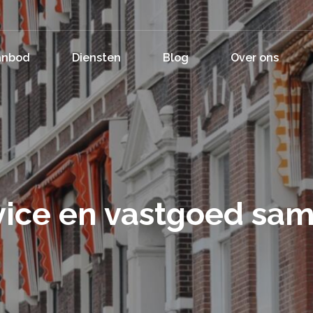
anbod
Diensten
Blog
Over ons
vice en vastgoed s