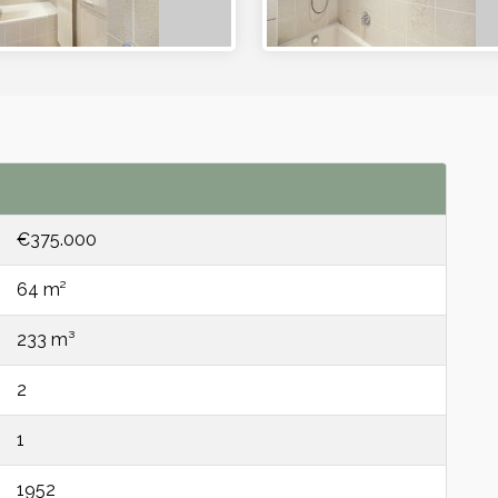
€375.000
64 m²
233 m³
2
1
1952