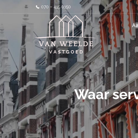
070 – 415 0150
A
Waar ser