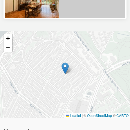
+
−
Leaflet
|
©
OpenStreetMap
©
CARTO