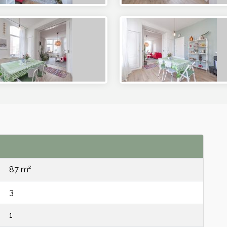
87 m²
3
1