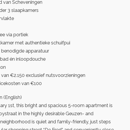
and van Scheveningen
der 3 slaapkamers
vlakte
ee via portiek
kamer met authentieke schuifpui
 benodigde apparatuur
gbad én inloopdouche
kon
 van €2.150 exclusief nutsvoorzieningen
vicekosten van €100
n (English)
ary 1st, this bright and spacious 5-room apartment is
ystraat in the highly desirable Geuzen- and
 neighborhood is quiet and family-friendly, just steps
lar shopping street “De Fred” and conveniently close