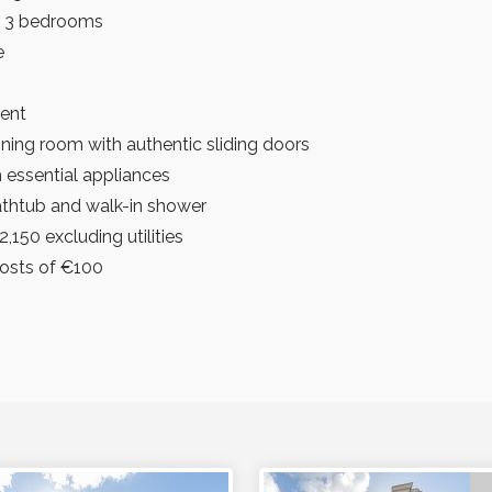
g 3 bedrooms
e
ment
ining room with authentic sliding doors
 essential appliances
thtub and walk-in shower
,150 excluding utilities
costs of €100