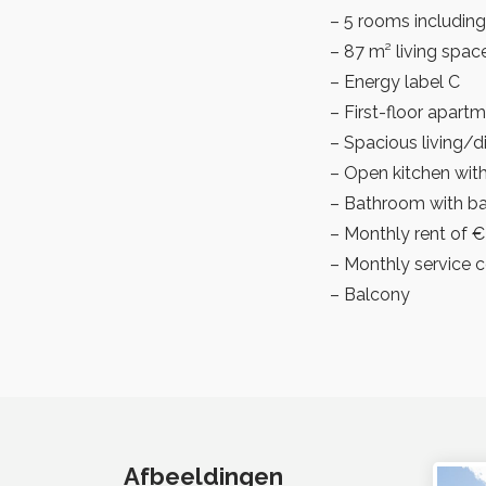
– 5 rooms includin
– 87 m² living spac
– Energy label C
– First-floor apart
– Spacious living/d
– Open kitchen with
– Bathroom with ba
– Monthly rent of €2
– Monthly service 
– Balcony
Afbeeldingen