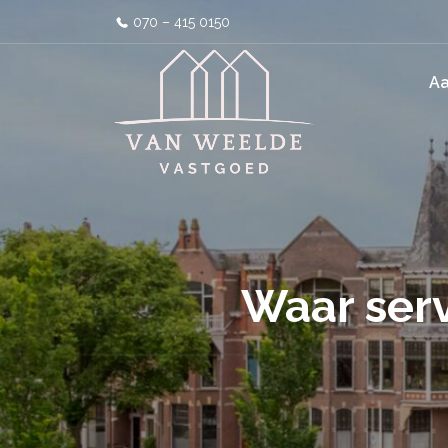
070 – 415 0150
A
Waar ser