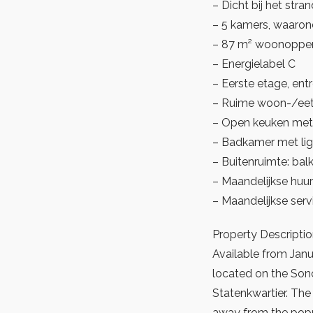
– Dicht bij het str
– 5 kamers, waaron
– 87 m² woonopper
– Energielabel C
– Eerste etage, entr
– Ruime woon-/eet
– Open keuken met
– Badkamer met li
– Buitenruimte: bal
– Maandelijkse huur
– Maandelijkse ser
Property Descriptio
Available from Janu
located on the Sono
Statenkwartier. The
away from the popu