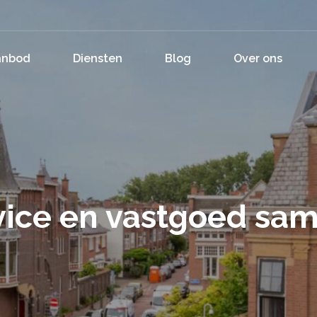
anbod
Diensten
Blog
Over ons
vice en vastgoed s