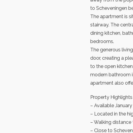
to Scheveningen b
The apartment is si
stairway. The centr
dining kitchen, bat
bedrooms.
The generous living
door, creating a pl
to the open kitchen,
modern bathroom in
apartment also offe
Property Highlights
– Available January
– Located in the hi
– Walking distance 
– Close to Scheve