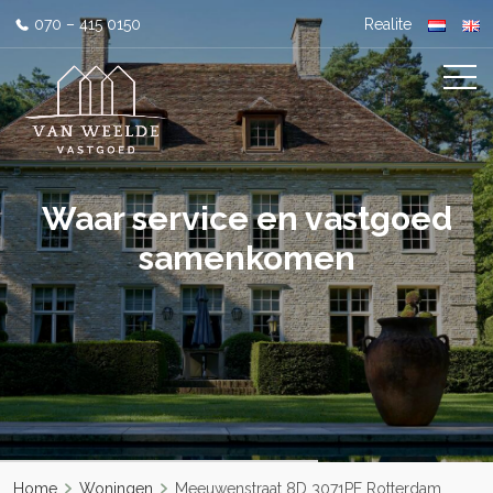
070 – 415 0150
Realite
Waar service en vastgoed
samenkomen
Home
Woningen
Meeuwenstraat 8D 3071PE Rotterdam