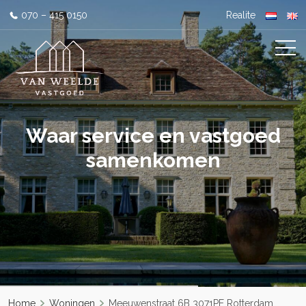
070 – 415 0150
Realite
Waar service en vastgoed
samenkomen
Home
Woningen
Meeuwenstraat 6B 3071PE Rotterdam