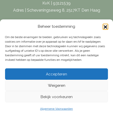
KvK | 93121539
Adres | Scheveningseweg 8, 2517KT Den Haag
E-mail |
[email protected]
Beheer toestemming
Telefoon | 070 – 415 0150
Om de beste ervaringen te bieden, gebruiken wij technologieën zoals
cookies om informatie over je apparaat op te slaan en/of te raadplegen.
Door in te stemmen met deze technologieën kunnen wij gegevens zoals
surfgedrag of unieke ID's op deze site verwerken. Als je geen
toestemming geeft of uw toestemming intrekt, kan dit een nadelige
invloed hebben op bepaalde functies en mogelijkheden.
Accepteren
Weigeren
Bekijk voorkeuren
© Van Weelde Vastgoed - 2026
Privacybeleid
Cookies
Algemene Voorwaarden
Algemene Voorwaarden