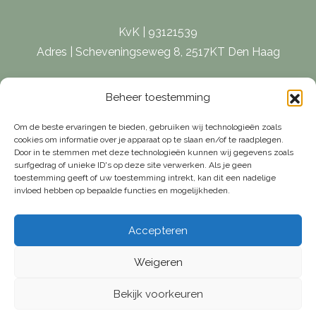
KvK | 93121539
Adres | Scheveningseweg 8, 2517KT Den Haag
E-mail |
[email protected]
Beheer toestemming
Telefoon | 070 – 415 0150
Om de beste ervaringen te bieden, gebruiken wij technologieën zoals
cookies om informatie over je apparaat op te slaan en/of te raadplegen.
Door in te stemmen met deze technologieën kunnen wij gegevens zoals
surfgedrag of unieke ID's op deze site verwerken. Als je geen
toestemming geeft of uw toestemming intrekt, kan dit een nadelige
invloed hebben op bepaalde functies en mogelijkheden.
Accepteren
Weigeren
Bekijk voorkeuren
© Van Weelde Vastgoed - 2026