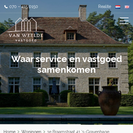
070 – 415 0150
Realite
Waar service en vastgoed
samenkomen
Home
Woningen
1e Braamstraat 41 ‘s-Gravenhage