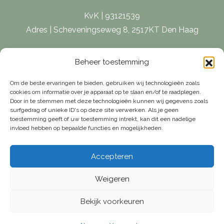
KvK | 93121539
Adres | Scheveningseweg 8, 2517KT Den Haag
E-mail |
[email protected]
Beheer toestemming
Telefoon | 070 – 415 0150
Om de beste ervaringen te bieden, gebruiken wij technologieën zoals
cookies om informatie over je apparaat op te slaan en/of te raadplegen.
Door in te stemmen met deze technologieën kunnen wij gegevens zoals
surfgedrag of unieke ID's op deze site verwerken. Als je geen
toestemming geeft of uw toestemming intrekt, kan dit een nadelige
invloed hebben op bepaalde functies en mogelijkheden.
Accepteren
Weigeren
Bekijk voorkeuren
© Van Weelde Vastgoed - 2026
Privacybeleid
Cookies
Algemene Voorwaarden